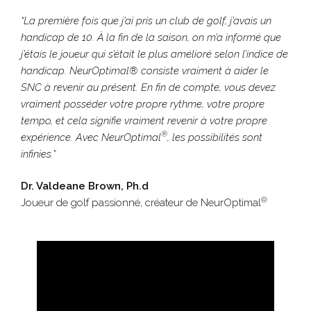
“La première fois que j’ai pris un club de golf, j’avais un
handicap de 10. À la fin de la saison, on m’a informé que
j’étais le joueur qui s’était le plus amélioré selon l’indice de
handicap. NeurOptimal® consiste vraiment à aider le
SNC à revenir au présent. En fin de compte, vous devez
vraiment posséder votre propre rythme, votre propre
tempo, et cela signifie vraiment revenir à votre propre
®
expérience. Avec NeurOptimal
, les possibilités sont
infinies.”
Dr. Valdeane Brown, Ph.d
®
Joueur de golf passionné, créateur de NeurOptimal